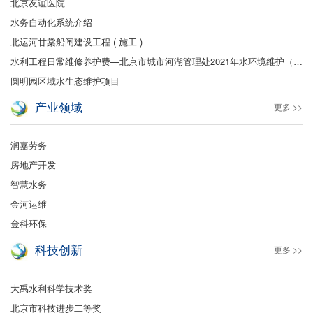
北京友谊医院
水务自动化系统介绍
北运河甘棠船闸建设工程 ( 施工 )
水利工程日常维修养护费—北京市城市河湖管理处2021年水环境维护（保洁及绿化）
圆明园区域水生态维护项目
产业领域
更多 >>
润嘉劳务
房地产开发
智慧水务
金河运维
金科环保
科技创新
更多 >>
大禹水利科学技术奖
北京市科技进步二等奖