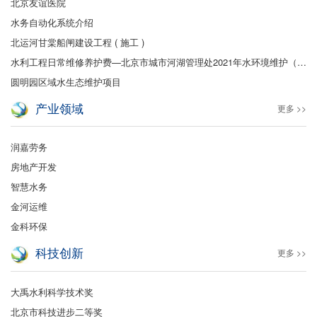
北京友谊医院
水务自动化系统介绍
北运河甘棠船闸建设工程 ( 施工 )
水利工程日常维修养护费—北京市城市河湖管理处2021年水环境维护（保洁及绿化）
圆明园区域水生态维护项目
产业领域
更多 >>
润嘉劳务
房地产开发
智慧水务
金河运维
金科环保
科技创新
更多 >>
大禹水利科学技术奖
北京市科技进步二等奖