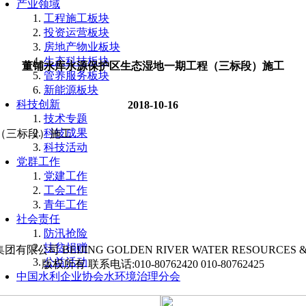
产业领域
工程施工板块
投资运营板块
房地产物业板块
生态科技板块
董铺水库水源保护区生态湿地一期工程（三标段）施工
管养服务板块
新能源板块
科技创新
2018-10-16
技术专题
科技成果
（三标段）施工
科技活动
党群工作
党建工作
工会工作
青年工作
社会责任
防汛抢险
扶贫捐赠
团有限公司 BEIJING GOLDEN RIVER WATER RESOURCES 
公益活动
版权所有 联系电话:010-80762420 010-80762425
中国水利企业协会水环境治理分会