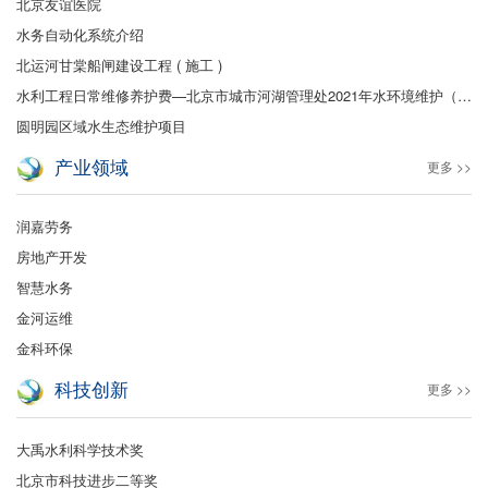
北京友谊医院
水务自动化系统介绍
北运河甘棠船闸建设工程 ( 施工 )
水利工程日常维修养护费—北京市城市河湖管理处2021年水环境维护（保洁及绿化）
圆明园区域水生态维护项目
产业领域
更多 >>
润嘉劳务
房地产开发
智慧水务
金河运维
金科环保
科技创新
更多 >>
大禹水利科学技术奖
北京市科技进步二等奖