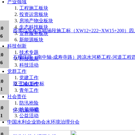
产业领域
工程施工板块
投资运营板块
房地产物业板块
生态科技板块
10
西黑山至有压箱涵段施工标（XW12+222~XW15+200）
管养服务板块
26
新能源板块
科技创新
技术专题
10
石榴庄路（南中轴-成寿寺路）跨凉水河桥工程-河道工程
科技成果
26
科技活动
党群工作
党建工作
10
双王城1标中标
工会工作
31
青年工作
社会责任
防汛抢险
10
扶贫捐赠
怀河1标中标
31
公益活动
中国水利企业协会水环境治理分会
10