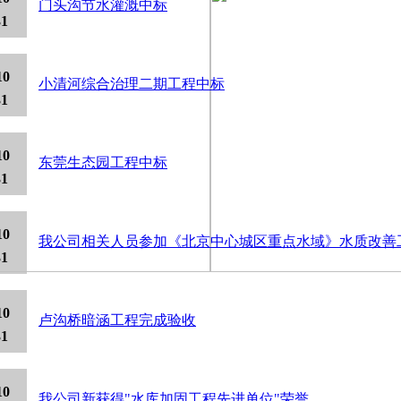
门头沟节水灌溉中标
31
10
小清河综合治理二期工程中标
31
10
东莞生态园工程中标
31
10
我公司相关人员参加《北京中心城区重点水域》水质改善
31
10
卢沟桥暗涵工程完成验收
31
10
我公司新获得"水库加固工程先进单位"荣誉