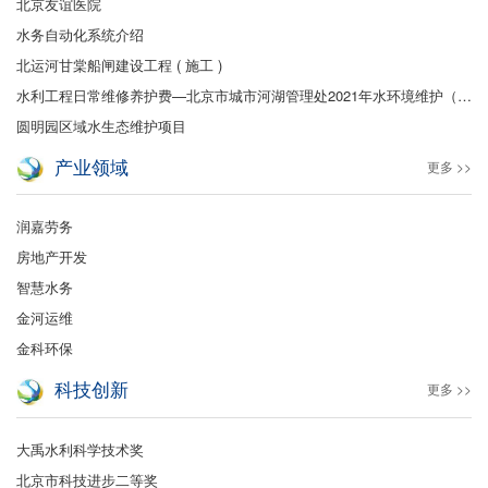
北京友谊医院
水务自动化系统介绍
北运河甘棠船闸建设工程 ( 施工 )
水利工程日常维修养护费—北京市城市河湖管理处2021年水环境维护（保洁及绿化）
圆明园区域水生态维护项目
产业领域
更多 >>
润嘉劳务
房地产开发
智慧水务
金河运维
金科环保
科技创新
更多 >>
大禹水利科学技术奖
北京市科技进步二等奖