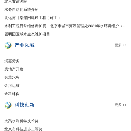
北京友谊医院
水务自动化系统介绍
北运河甘棠船闸建设工程 ( 施工 )
水利工程日常维修养护费—北京市城市河湖管理处2021年水环境维护（保洁及绿化）
圆明园区域水生态维护项目
产业领域
更多 >>
润嘉劳务
房地产开发
智慧水务
金河运维
金科环保
科技创新
更多 >>
大禹水利科学技术奖
北京市科技进步二等奖