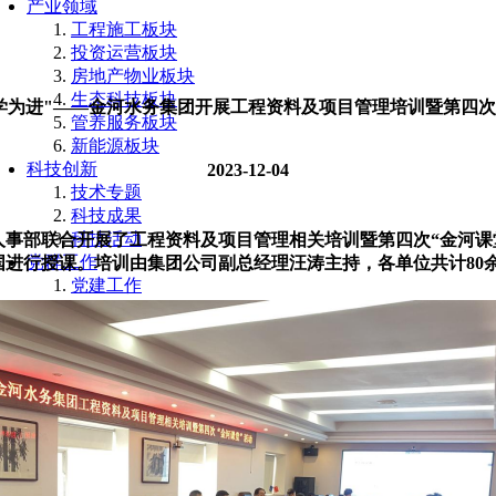
产业领域
工程施工板块
投资运营板块
房地产物业板块
生态科技板块
学为进"——金河水务集团开展工程资料及项目管理培训暨第四次
管养服务板块
新能源板块
科技创新
2023-12-04
技术专题
科技成果
科技活动
人事部联合开展了工程资料及项目管理相关培训暨第四次“金河课
党群工作
进行授课。培训由集团公司副总经理汪涛主持，各单位共计80
党建工作
工会工作
青年工作
社会责任
防汛抢险
扶贫捐赠
公益活动
中国水利企业协会水环境治理分会