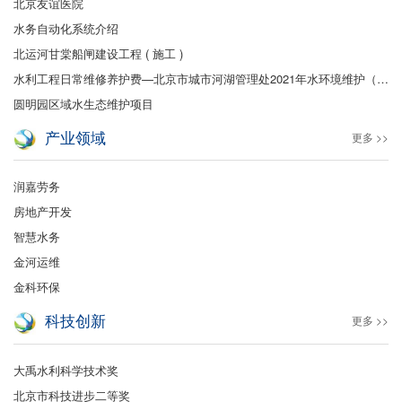
北京友谊医院
水务自动化系统介绍
北运河甘棠船闸建设工程 ( 施工 )
水利工程日常维修养护费—北京市城市河湖管理处2021年水环境维护（保洁及绿化）
圆明园区域水生态维护项目
产业领域
更多 >>
润嘉劳务
房地产开发
智慧水务
金河运维
金科环保
科技创新
更多 >>
大禹水利科学技术奖
北京市科技进步二等奖