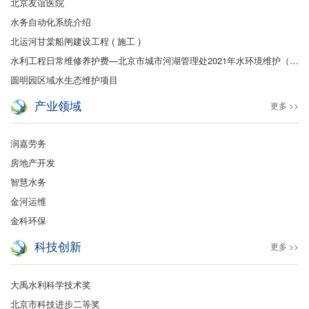
北京友谊医院
水务自动化系统介绍
北运河甘棠船闸建设工程 ( 施工 )
水利工程日常维修养护费—北京市城市河湖管理处2021年水环境维护（保洁及绿化）
圆明园区域水生态维护项目
产业领域
更多 >>
润嘉劳务
房地产开发
智慧水务
金河运维
金科环保
科技创新
更多 >>
大禹水利科学技术奖
北京市科技进步二等奖