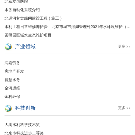
北京友谊医院
水务自动化系统介绍
北运河甘棠船闸建设工程 ( 施工 )
水利工程日常维修养护费—北京市城市河湖管理处2021年水环境维护（保洁及绿化）
圆明园区域水生态维护项目
产业领域
更多 >>
润嘉劳务
房地产开发
智慧水务
金河运维
金科环保
科技创新
更多 >>
大禹水利科学技术奖
北京市科技进步二等奖